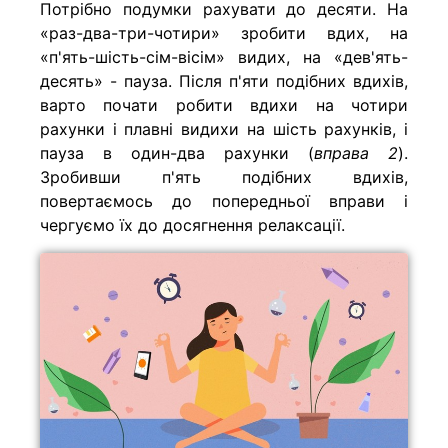
Потрібно подумки рахувати до десяти. На
«раз-два-три-чотири» зробити вдих, на
«п'ять-шість-сім-вісім» видих, на «дев'ять-
десять» - пауза. Після п'яти подібних вдихів,
варто почати робити вдихи на чотири
рахунки і плавні видихи на шість рахунків, і
пауза в один-два рахунки (
вправа 2
).
Зробивши п'ять подібних вдихів,
повертаємось до попередньої вправи і
чергуємо їх до досягнення релаксації.