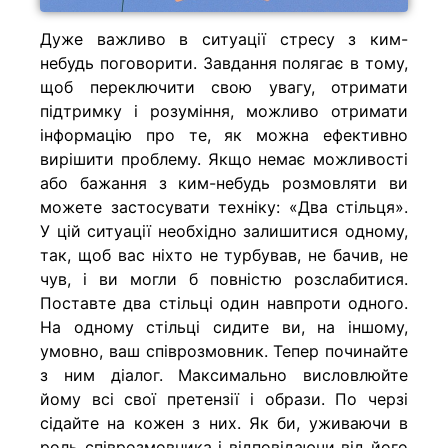
Дуже важливо в ситуації стресу з ким-
небудь поговорити. Завдання полягає в тому,
щоб переключити свою увагу, отримати
підтримку і розуміння, можливо отримати
інформацію про те, як можна ефективно
вирішити проблему. Якщо немає можливості
або бажання з ким-небудь розмовляти ви
можете застосувати техніку: «Два стільця».
У цій ситуації необхідно залишитися одному,
так, щоб вас ніхто не турбував, не бачив, не
чув, і ви могли б повністю розслабитися.
Поставте два стільці один навпроти одного.
На одному стільці сидите ви, на іншому,
умовно, ваш співрозмовник. Тепер починайте
з ним діалог. Максимально висловлюйте
йому всі свої претензії і образи. По черзі
сідайте на кожен з них. Як би, уживаючи в
роль співрозмовника і відповідаючи від його