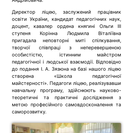
Андрійовича.
Директор ліцею, заслужений працівник
освіти України, кандидат педагогічних наук,
доцент, кавалер ордена княгині Ольги III
ступеня Корінна Людмила Віталіївна
пригадала неповторні миті спілкування,
творчої співпраці з неперевершеною
особистістю, істинним майстром
педагогічної і людської взаємодії. Відповідно
до подання І. А. Зязюна на базі нашого ліцею
створена «Школа педагогічної
майстерності». Педагоги ліцею, реалізувавши
навчальну програму, здійснюють науково-
теоретичні та практичні дослідження з
метою професійного самовдосконалення та
саморозвитку.