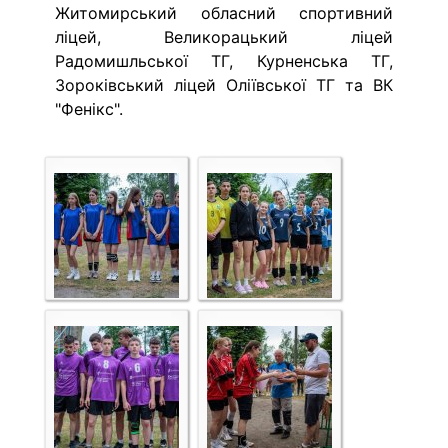
Житомирський обласний спортивний
ліцей, Великорацький ліцей
Радомишльської ТГ, Курненська ТГ,
Зороківський ліцей Оліївської ТГ та ВК
"Фенікс".