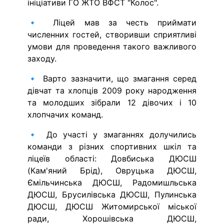
ініціативи ГО ЖТО ВФСТ "Колос".
🔹 Ліцей мав за честь приймати
численних гостей, створивши сприятливі
умови для проведення такого важливого
заходу.
🔹 Варто зазначити, що змагання серед
дівчат та хлопців 2009 року народження
та молодших зібрали 12 дівочих і 10
хлопчачих команд.
🔹 До участі у змаганнях долучились
команди з різних спортивних шкіл та
ліцеїв області: Довбиська ДЮСШ
(Кам'яний Брід), Овруцька ДЮСШ,
Ємільчинська ДЮСШ, Радомишльська
ДЮСШ, Брусилівська ДЮСШ, Пулинська
ДЮСШ, ДЮСШ Житомирської міської
ради, Хорошівська ДЮСШ,