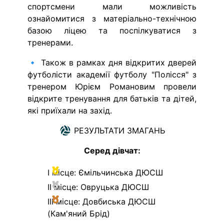
спортсмени мали можливість
ознайомитися з матеріально-технічною
базою ліцею та поспілкуватися з
тренерами.
🔹 Також в рамках дня відкритих дверей
футболісти академії футболу "Полісся" з
тренером Юрієм Романовим провели
відкрите тренування для батьків та дітей,
які приїхали на захід.
РЕЗУЛЬТАТИ ЗМАГАНЬ
Серед дівчат:
І місце: Ємільчинська ДЮСШ
ІІ місце: Овруцька ДЮСШ
ІІІ місце: Довбиська ДЮСШ
(Кам'яний Брід)