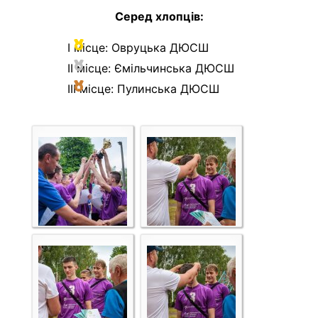
Серед хлопців:
І місце: Овруцька ДЮСШ
ІІ місце: Ємільчинська ДЮСШ
ІІІ місце: Пулинська ДЮСШ