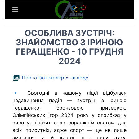
ОСОБЛИВА ЗУСТРІЧ:
ЗНАЙОМСТВО З ІРИНОЮ
ГЕРАЩЕНКО - 10 ГРУДНЯ
2024
Повна фотогалерея заходу
🔹 Сьогодні в нашому ліцеї відбулася
надзвичайна подія — зустріч із Іриною
Геращенко, бронзовою призеркою
Олімпійських ігор 2024 року у стрибках у
висоту. Її візит став справжнім святом для
всіх присутніх, адже спорт — це не лише
змагання, а й історії про силу духу,