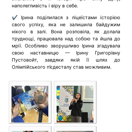
наполегливість і віру в себе.
✔️ Ірина поділилася з ліцеїстами історією
свого успіху, яка не залишила байдужим
нікого в залі. Вона розповіла, як долала
труднощі, працювала над собою та йшла до
мрії. Особливо зворушливо Ірина згадувала
свою наставницю — Ірину Григорівну
Пустовойт, завдяки якій її шлях до
Олімпійського п’єдесталу став можливим.